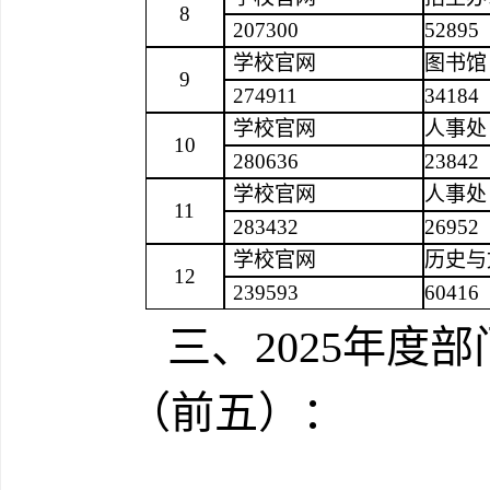
8
207300
52895
学校官网
图书馆
9
274911
34184
学校官网
人事处
10
280636
23842
学校官网
人事处
11
283432
26952
学校官网
历史与
12
239593
60416
三
、
2025
年度部
（前五）：