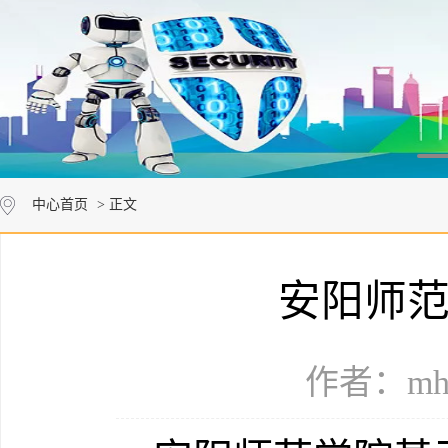
中心首页
> 正文
安阳师范
作者：mh 