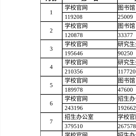
学校官网
图书馆
1
119208
25009
学校官网
图书馆
2
120878
33377
学校官网
研究生
3
195646
90250
学校官网
研究生
4
210356
117720
学校官网
图书馆
5
189978
47600
学校官网
招生办
6
243196
192662
招生办公室
学校官
7
379510
267578
学校官网
招生办