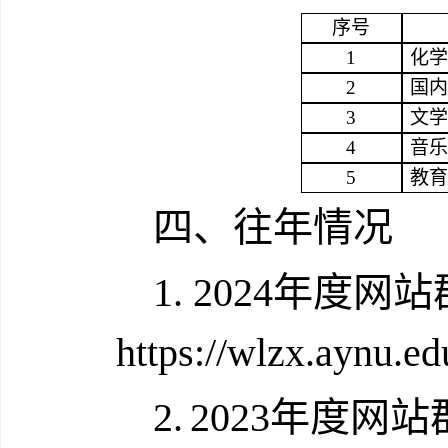
序号
1
化学
2
国内
3
文学
4
音乐
5
教育
四、往年情况
1. 2024
年度网站
https://wlzx.aynu.e
2.
2023
年度网站