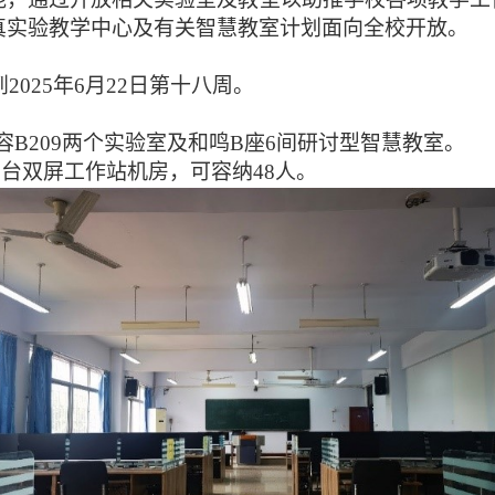
真实验教学中心及有关智慧教室计划面向全校开放。
到
2025
年
6
月
22
日第十八周。
容
B209
两个实验室及和鸣
B
座
6
间研讨型智慧教室。
8
台双屏工作站机房，可容纳
48
人。