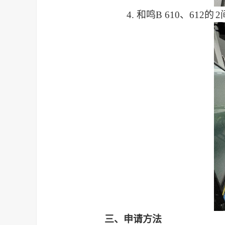
4.
和鸣
B 610
、
612
的
2
三、
申请方法