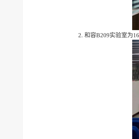
2.
和容
B209
实验室为
1