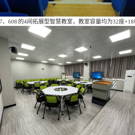
7
、
608
的
4
间拓展型智慧教室，教室容量均为
32
座
+18