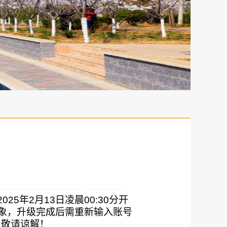
2025
年
2
月
13
日凌晨
00:30
分开
象，升级完成后需重新输入账号
，敬请谅解！